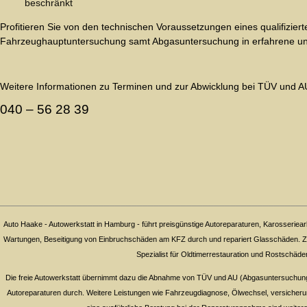
beschränkt
Profitieren Sie von den technischen Voraussetzungen eines qualifizier
Fahrzeughauptuntersuchung samt Abgasuntersuchung in erfahrene un
Weitere Informationen zu Terminen und zur Abwicklung bei TÜV und AU 
040 – 56 28 39
________________________________________________________
Auto Haake - Autowerkstatt in Hamburg - führt preisgünstige Autoreparaturen, Karosseriear
Wartungen, Beseitigung von Einbruchschäden am KFZ durch und repariert Glasschäden. Zu
Spezialist für Oldtimerrestauration und Rostschä
Die freie Autowerkstatt übernimmt dazu die Abnahme von TÜV und AU (Abgasuntersuchung)
Autoreparaturen durch. Weitere Leistungen wie Fahrzeugdiagnose, Ölwechsel, versicher