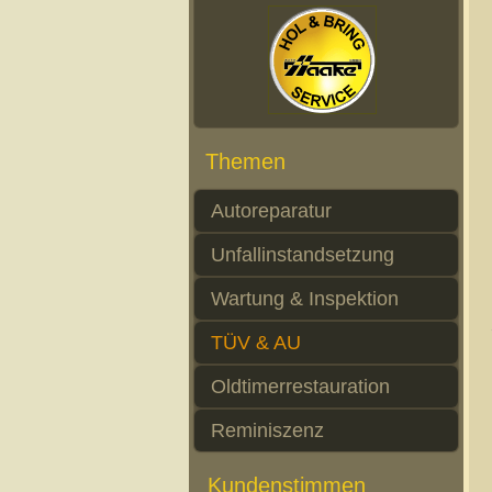
Themen
Autoreparatur
Unfallinstandsetzung
Wartung & Inspektion
TÜV & AU
Oldtimerrestauration
Reminiszenz
Kundenstimmen