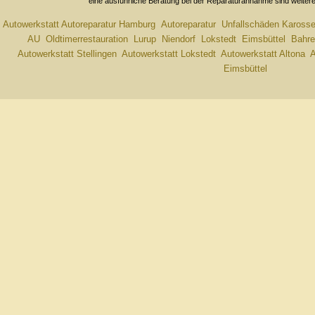
eine ausführliche Beratung bei der Reparaturannahme sind weitere
Autowerkstatt Autoreparatur Hamburg
Autoreparatur
Unfallschäden Karosser
AU
Oldtimerrestauration
Lurup
Niendorf
Lokstedt
Eimsbüttel
Bahre
Autowerkstatt Stellingen
Autowerkstatt Lokstedt
Autowerkstatt Altona
A
Eimsbüttel